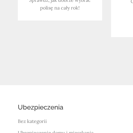
C
polisę na cały rok!
Stronicowanie
wpisów
Ubezpieczenia
Bez kategorii
Ubezpieczenie domu i mieszkania