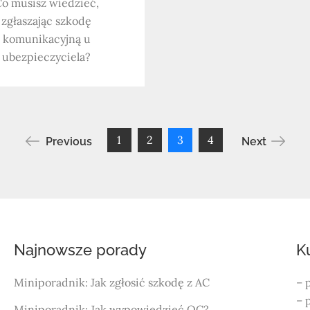
o musisz wiedzieć,
zgłaszając szkodę
komunikacyjną u
ubezpieczyciela?
1
2
3
4
Previous
Next
Najnowsze porady
K
Miniporadnik: Jak zgłosić szkodę z AC
– 
– 
Miniporadnik: Jak wypowiedzieć OC?