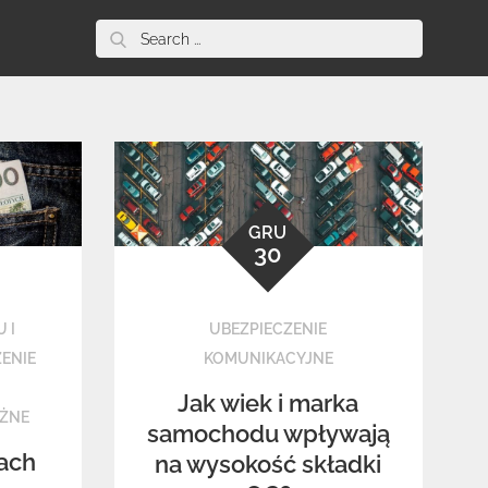
Search
for:
GRU
30
 I
UBEZPIECZENIE
ENIE
KOMUNIKACYJNE
Jak wiek i marka
ÓŻNE
samochodu wpływają
jach
na wysokość składki