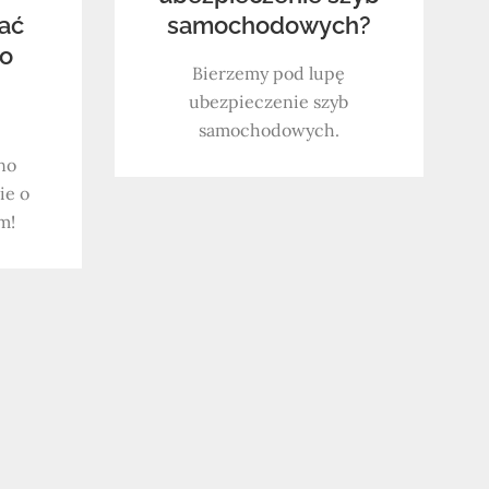
ać
samochodowych?
 o
Bierzemy pod lupę
ubezpieczenie szyb
samochodowych.
no
ie o
m!