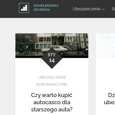
Skip
Ubezpieczenia
S
to
content
STY
14
UBEZPIECZENIE
KOMUNIKACYJNE
Czy warto kupić
Dz
autocasco dla
ube
starszego auta?