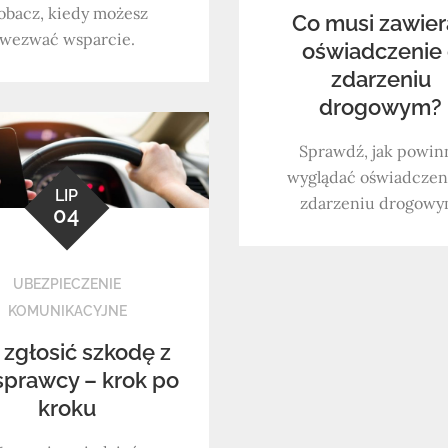
obacz, kiedy możesz
Co musi zawier
wezwać wsparcie.
oświadczenie
zdarzeniu
drogowym?
Sprawdź, jak powin
wyglądać oświadczen
LIP
zdarzeniu drogowy
04
UBEZPIECZENIE
KOMUNIKACYJNE
 zgłosić szkodę z
sprawcy – krok po
kroku