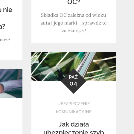
OC?
 nie
Składka OC zależna od wieku
auta i jego marki – sprawdź te
a?
zależności!
 może
PAŹ
04
UBEZPIECZENIE
KOMUNIKACYJNE
Jak działa
ubezpieczenie szyb