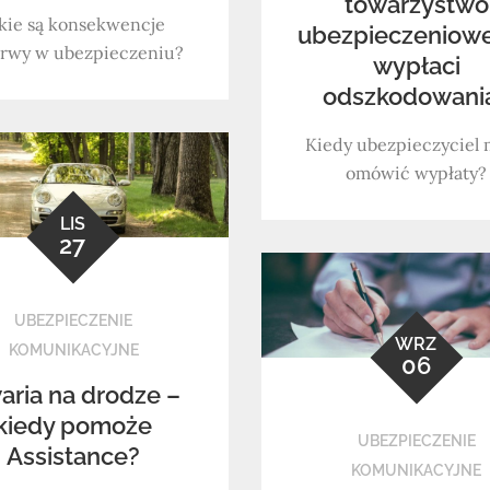
towarzystwo
kie są konsekwencje
ubezpieczeniowe
rwy w ubezpieczeniu?
wypłaci
odszkodowani
Kiedy ubezpieczyciel
omówić wypłaty?
LIS
27
UBEZPIECZENIE
WRZ
KOMUNIKACYJNE
06
aria na drodze –
kiedy pomoże
UBEZPIECZENIE
Assistance?
KOMUNIKACYJNE