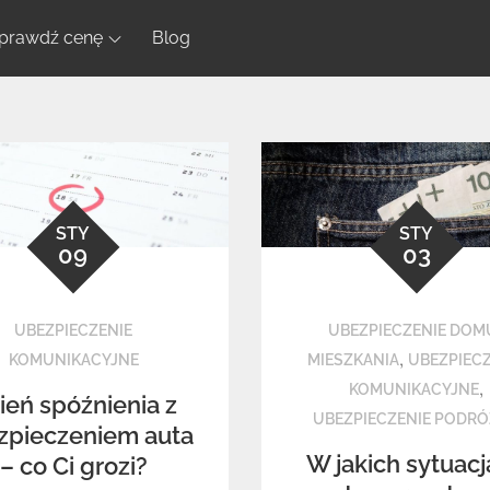
prawdź cenę
Blog
STY
STY
09
03
UBEZPIECZENIE
UBEZPIECZENIE DOMU
,
KOMUNIKACYJNE
MIESZKANIA
UBEZPIECZ
,
KOMUNIKACYJNE
ień spóźnienia z
UBEZPIECZENIE PODR
zpieczeniem auta
W jakich sytuac
– co Ci grozi?