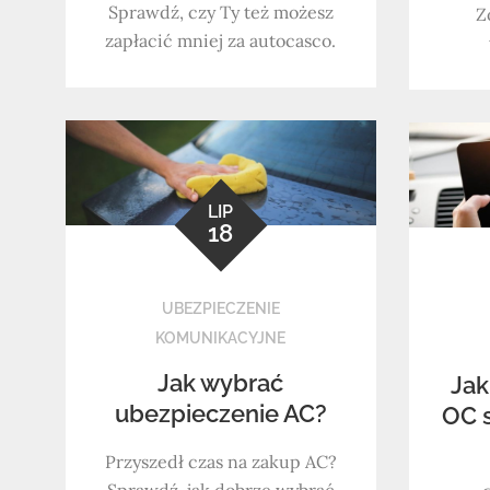
Sprawdź, czy Ty też możesz
Z
zapłacić mniej za autocasco.
LIP
18
UBEZPIECZENIE
KOMUNIKACYJNE
Jak wybrać
Jak
ubezpieczenie AC?
OC 
Przyszedł czas na zakup AC?
Sprawdź, jak dobrze wybrać