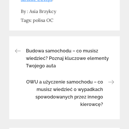
By :
Asia Brzykcy
Tags:
polisa OC
Nawigacja
Budowa samochodu – co musisz
wiedzieć? Poznaj kluczowe elementy
wpisu
Twojego auta
OWU a użyczenie samochodu – co
musisz wiedzieć o wypadkach
spowodowanych przez innego
kierowcę?