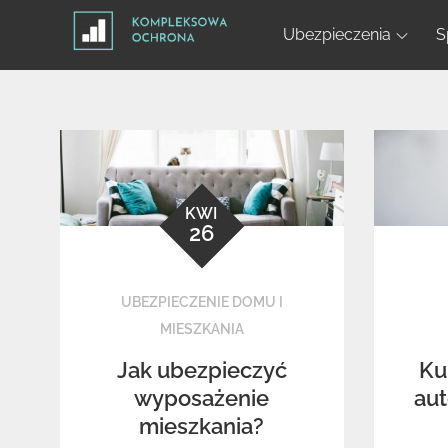
Skip
Ubezpieczenia
S
to
content
KWI
26
UBEZPIECZENIE DOMU I
MIESZKANIA
Jak ubezpieczyć
Ku
wyposażenie
aut
mieszkania?