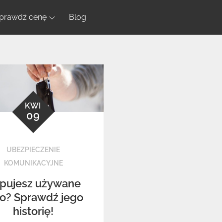
prawdź cenę
Blog
KWI
09
UBEZPIECZENIE
KOMUNIKACYJNE
pujesz używane
o? Sprawdź jego
historię!